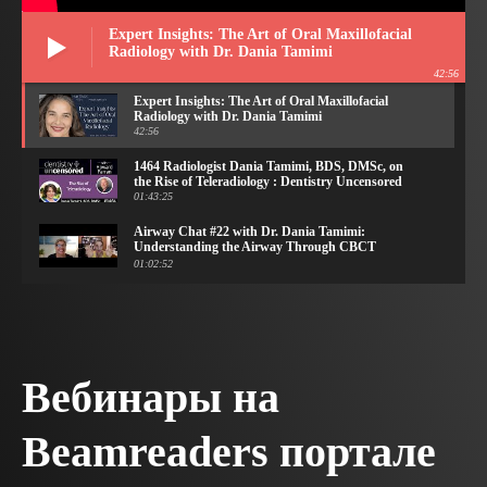
Expert Insights: The Art of Oral Maxillofacial
Radiology with Dr. Dania Tamimi
42:56
Expert Insights: The Art of Oral Maxillofacial
Radiology with Dr. Dania Tamimi
42:56
1464 Radiologist Dania Tamimi, BDS, DMSc, on
the Rise of Teleradiology : Dentistry Uncensored
01:43:25
Airway Chat #22 with Dr. Dania Tamimi:
Understanding the Airway Through CBCT
Imaging
01:02:52
Episode #640: How to Properly Read Cone Beam
Images, with Dr. Dania Tamimi
34:45
Dr. Dania Tamimi - The use of radiographic
imaging for the evaluation of the craniofacial
Вебинары на
complex
01:08:25
3D imaging for TMJ, Upper Airway. What do we
Beamreaders портале
see? Dr. Dania Tamimi
25:49