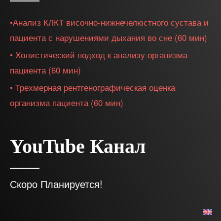
Digital Dentistry: "3D Radiographic Evaluation of
the Whole Patient"
01:02:00
•Анализ КЛКТ височно-нижнечелюстного сустава и
Understanding TMD Radiographic Imaging - Pano
пациента с нарушениями дыхания во сне (60 мин)
vs CBCT vs MRI - PDP223
01:09:57
• Холистический подход к анализу организма
пациента (60 мин)
• Трехмерная рентгенографическая оценка
организма пациента (60 мин)
YouTube Канал
Скоро Планируется!